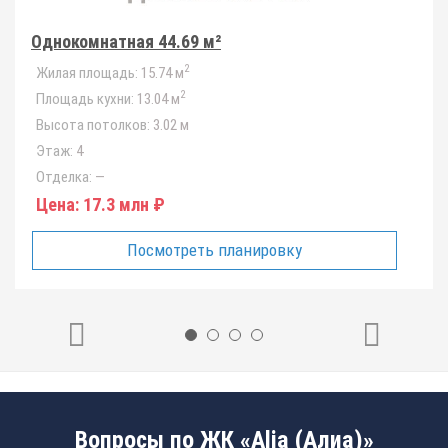
Однокомнатная 44.69 м²
2
Жилая площадь:
15.74 м
2
Площадь кухни:
13.04 м
Высота потолков:
3.02 м
Этаж:
4
Отделка:
—
Цена:
17.3 млн ₽
Посмотреть планировку
Вопросы по ЖК «Alia (Алиа)»